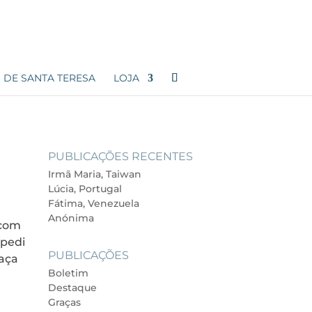
 DE SANTA TERESA
LOJA
PUBLICAÇÕES RECENTES
Irmã Maria, Taiwan
Lúcia, Portugal
Fátima, Venezuela
Anónima
 com
 pedi
PUBLICAÇÕES
raça
Boletim
Destaque
Graças